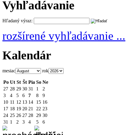
Vyhľadávanie
Hľadaný výraz:
rozšírené vyhľadávanie ...
Kalendár
mesiac
rok
Po
Ut
St
Št
Pia
So
Ne
27
28
29
30
31
1
2
3
4
5
6
7
8
9
10
11
12
13
14
15
16
17
18
19
20
21
22
23
24
25
26
27
28
29
30
31
1
2
3
4
5
6