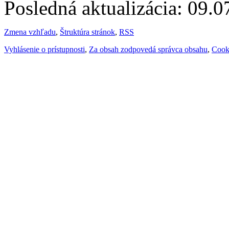
Posledná aktualizácia: 09.
Zmena vzhľadu
,
Štruktúra stránok
,
RSS
Vyhlásenie o prístupnosti
,
Za obsah zodpovedá správca obsahu
,
Cook